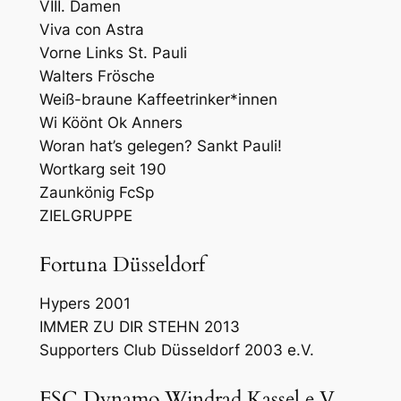
VIII. Damen
Viva con Astra
Vorne Links St. Pauli
Walters Frösche
Weiß-braune Kaffeetrinker*innen
Wi Köönt Ok Anners
Woran hat’s gelegen? Sankt Pauli!
Wortkarg seit 190
Zaunkönig FcSp
ZIELGRUPPE
Fortuna Düsseldorf
Hypers 2001
IMMER ZU DIR STEHN 2013
Supporters Club Düsseldorf 2003 e.V.
FSC Dynamo Windrad Kassel e.V.