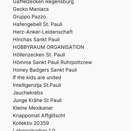
Gaffelzecken Regensburg
Gecko Maniacs
Gruppo Pazzo
Hafengebell St. Pauli
Herz-Anker-Leidenschaft
Hinchas Sankt Pauli
HOBBYRAUM ORGANISATION
Höllenzecken St. Pauli
Hömma Sankt Pauli Ruhrpottcrew
Honey Badgers Sankt Pauli
If the kids are united
Intelligenzija St.Pauli
Jauchekrebs
Junge Krähe St Pauli
Kleine Mexikaner
Knappomat Affglitscht
Kollektiv 20359
Laberrabarber 1.0