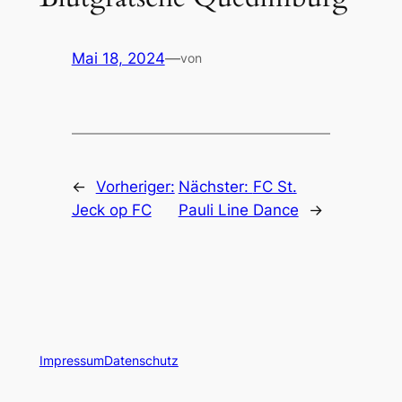
Mai 18, 2024
—
von
←
Vorheriger:
Nächster:
FC St.
Jeck op FC
Pauli Line Dance
→
Impressum
Datenschutz