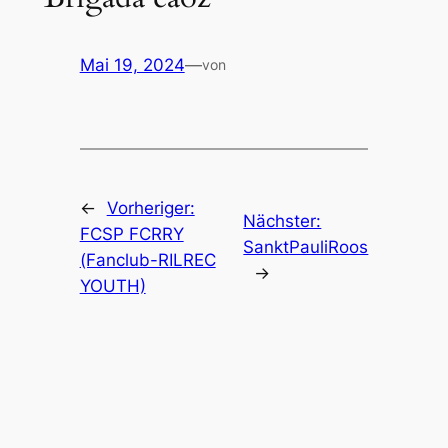
Mai 19, 2024
—
von
←
Vorheriger:
Nächster:
FCSP FCRRY
SanktPauliRoos
(Fanclub-RILREC
→
YOUTH)