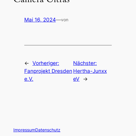
Mai 16, 2024
—
von
←
Vorheriger:
Nächster:
Fanprojekt Dresden
Hertha-Junxx
e.V.
eV
→
Impressum
Datenschutz