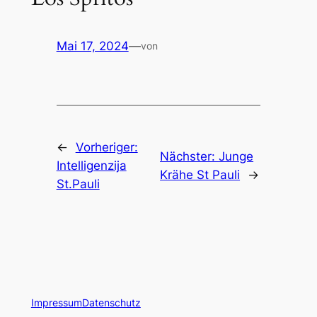
Mai 17, 2024
—
von
←
Vorheriger:
Nächster:
Junge
Intelligenzija
Krähe St Pauli
→
St.Pauli
Impressum
Datenschutz