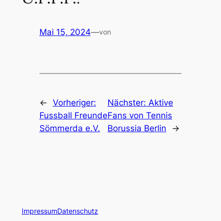
Mai 15, 2024
—
von
←
Vorheriger:
Nächster:
Aktive
Fussball Freunde
Fans von Tennis
Sömmerda e.V.
Borussia Berlin
→
Impressum
Datenschutz